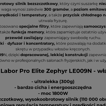
otowy silnik bezszczotkowy
, który czyni suszarkę
nie
jej waga wynosi zaledwie
300 gramów
, a
poziom emitowan
 prędkości i temperatury
, a także
przycisk chłodnego 
utrwala fryzurę.
stosowano
specjalne filtry
, które zapewniają
samooczysz
 także
funkcja memory
, która zapamiętuje ostatnio uży
przewód zasilający
zapewniający swobodę ruchu.
ki
-
dyfuzor i koncentratory,
które pozwalają na dodat
skrętu w przypadku włosów kręconych.
09
N, dzięki
dopracowanej, lekkiej konstrukcji
zapewni
równo w profesjonalnych salonach fryzjerskich, jak i w
Labor Pro Elite Zephyr LE009N - wł
- ultralekka (300g)
- bardzo cicha i energooszczędna
- moc 1800W
zczotkowy, wysokoobrotowy silnik (110 000 ob
opniowa regulacja temperatury i prędkości n