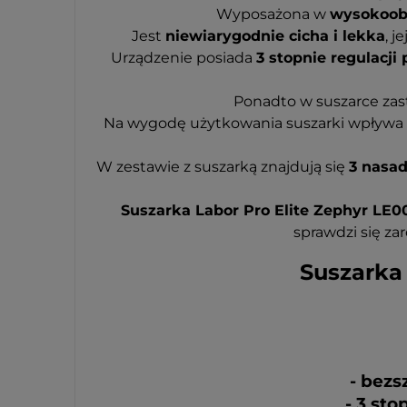
Wyposażona w
wysokoobr
Jest
niewiarygodnie cicha i lekka
, 
Urządzenie posiada
3 stopnie regulacji
Ponadto w suszarce za
Na wygodę użytkowania suszarki wpływa
W zestawie z suszarką znajdują się
3 nasad
Suszarka Labor Pro Elite Zephyr LE0
sprawdzi się za
Suszarka 
- bezs
- 3 st