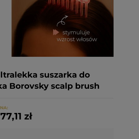
Ultralekka suszarka do
a Borovsky scalp brush
NA:
77,11 zł