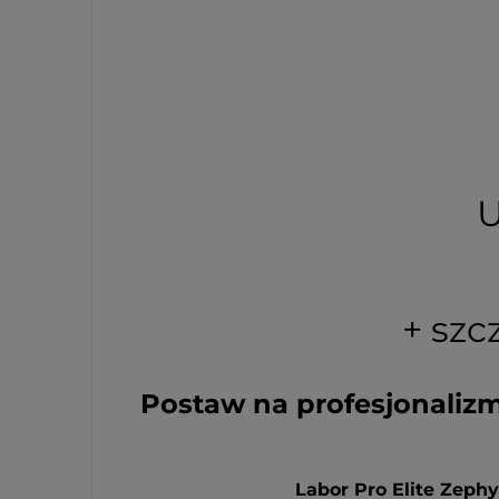
U
+ szc
Postaw na profesjonalizm 
Labor Pro Elite Zeph