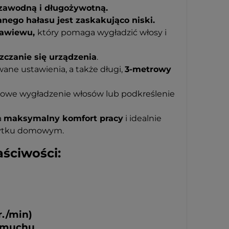
zawodną i długożywotną.
ego hałasu jest zaskakująco niski.
nawiewu,
który pomaga wygładzić włosy i
czanie się urządzenia
.
wane ustawienia, a także długi,
3-metrowy
kowe wygładzenie włosów lub podkreślenie
a
maksymalny komfort pracy
i idealnie
 użytku domowym.
aściwości:
r./min)
admuchu