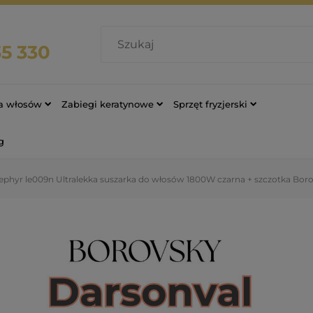
35 330
ja włosów
Zabiegi keratynowe
Sprzęt fryzjerski
g
 zephyr le009n Ultralekka suszarka do włosów 1800W czarna + szczotka Bor