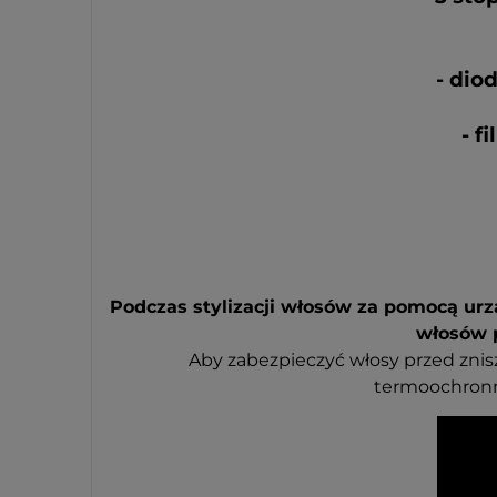
- dio
- f
Podczas stylizacji włosów za pomocą urz
włosów p
Aby zabezpieczyć włosy przed znis
termoochronny