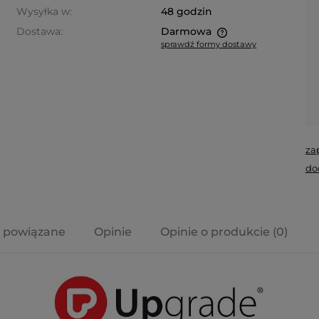
Wysyłka w:
48 godzin
Dostawa:
Darmowa
sprawdź formy dostawy
Cena nie zawiera ewentualnych
kosztów płatności
za
do
 powiązane
Opinie
Opinie o produkcie (0)
a ewentualnych
i