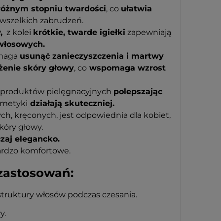
i różnym stopniu twardości
, co
ułatwia
wszelkich zabrudzeń.
,
z kolei
krótkie, twarde igiełki
zapewniają
włosowych.
omaga
usunąć zanieczyszczenia i martwy
żenie skóry głowy
, co
wspomaga wzrost
u produktów pielęgnacyjnych
polepszając
smetyki
działają skuteczniej.
ych, kręconych, jest odpowiednia dla kobiet,
kóry głowy.
aj elegancko.
bardzo komfortowe.
 zastosowań:
struktury włosów podczas czesania.
y.