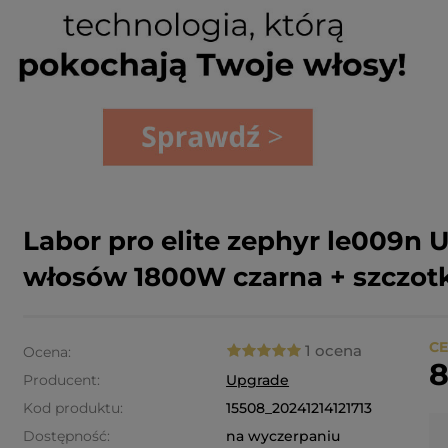
Labor pro elite zephyr le009n 
włosów 1800W czarna + szczotk
CE
1 ocena
Ocena:
8
Producent:
Upgrade
Kod produktu:
15508_20241214121713
Dostępność:
na wyczerpaniu