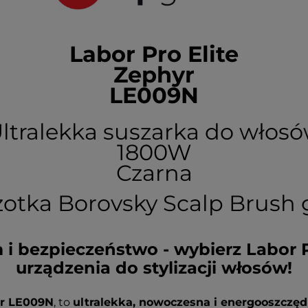
Labor Pro Elite
Zephyr
LE009N
ltralekka suszarka do włos
1800W
Czarna
zotka Borovsky Scalp Brush g
i bezpieczeństwo - wybierz Labor Pr
urządzenia do stylizacji włosów
!
yr LE009N
, to
ultralekka, nowoczesna i energooszczę