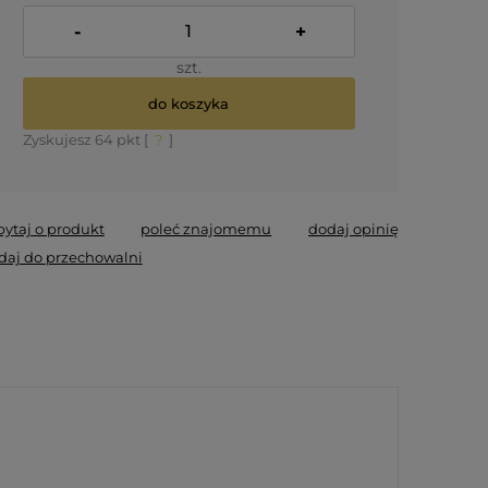
-
+
szt.
do koszyka
Zyskujesz
64
pkt [
?
]
pytaj o produkt
poleć znajomemu
dodaj opinię
daj do przechowalni