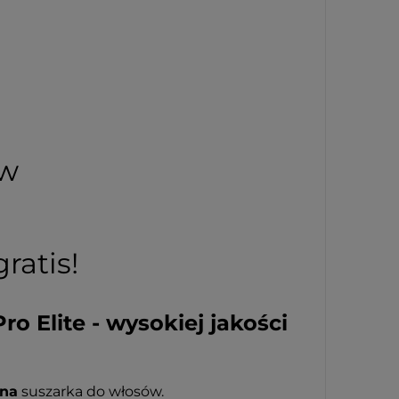
ów
ratis!
o Elite - wysokiej jakości
dna
suszarka do włosów.