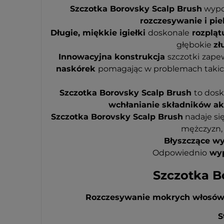
Szczotka Borovsky Scalp Brush
wypo
rozczesywanie i pi
Długie, miękkie igiełki
doskonale
rozpląt
głębokie
zł
Innowacyjna konstrukcja
szczotki
zapew
naskórek
pomagając w problemach takich 
Szczotka Borovsky Scalp Brush
to dos
wchłanianie składników a
Szczotka Borovsky Scalp Brush
nadaje si
mężczyzn, 
B
łyszczące w
Odpowiednio
wyp
Szczotka Bo
Rozczesywanie mokrych włosó
S