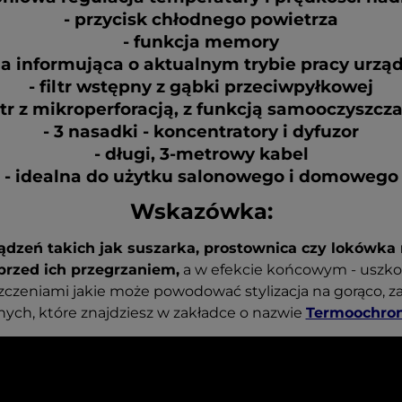
- przycisk chłodnego powietrza
- funkcja memory
da informująca o aktualnym trybie pracy urzą
- filtr wstępny z gąbki przeciwpyłkowej
iltr z mikroperforacją, z funkcją samooczyszcz
- 3 nasadki - koncentratory i dyfuzor
- długi, 3-metrowy kabel
- idealna do użytku salonowego i domowego
Wskazówka:
ądzeń takich jak suszarka, prostownica czy lokówka
rzed ich przegrzaniem,
a w efekcie końcowym - uszk
zczeniami jakie może powodować stylizacja na gorąco, z
ch, które znajdziesz w zakładce o nazwie
Termoochro