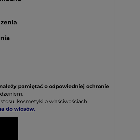
dzenia
ania
 należy pamiętać o odpowiedniej ochronie
odzeniem.
astosuj kosmetyki o właściwościach
na do włosów
.