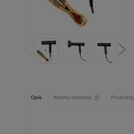
Opis
Koszty dostawy
Produkty
Cena nie zawier
kosztów płatnośc