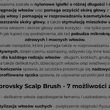
sażona została w
nylonowe igiełki o różnej długości 
elęgnację włosów
oraz
pomaga oczyścić skórę głowy
z 
ują włosy i pomagają w rozprowadzaniu kosmetyków
uszczanie skóry głowy
, a także
stymulację mieszków 
nia włosom i skórze głowy wiele korzyści -
nie tylko p
jak łupież czy podrażnienia, ale też
pobudza mikrokrą
zdrowych i mocnych włosów.
konałe narzędzie, które pomaga także w rozprowadzani
ktywnych
, dzięki czemu szampony, odżywki czy inne ko
ę
dla każdego rodzaju włosów
- długich, krótkich, grub
a także delikatnych, dziecięcych włosów oraz wrażliwej s
ykończenie
sprawia, że szczotka prezentuje się
nadzwycz
rofilowana rączka
sprawia, że używanie szczotki jest 
rovsky Scalp Brush - 7 możliwości
w
- delikatne włosie zapobieganie łamaniu i uszkadzaniu 
tylizacja włosów suchych
- zwiększenie objętości fryzur