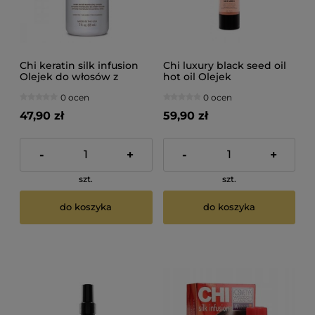
Chi keratin silk infusion
Chi luxury black seed oil
Olejek do włosów z
hot oil Olejek
keratyną i jedwabiem
odbudowujący do
0 ocen
0 ocen
59ml
włosów suchych i
zniszczonych 50ml
47,90 zł
59,90 zł
-
+
-
+
szt.
szt.
do koszyka
do koszyka