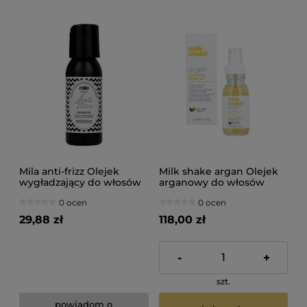
Mila anti-frizz Olejek
Milk shake argan Olejek
wygładzający do włosów
arganowy do włosów
30ml
50ml
0 ocen
0 ocen
29,88 zł
118,00 zł
-
+
szt.
powiadom o