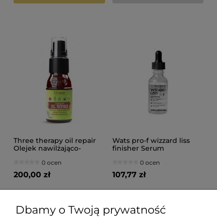
Three therapy oil repair
Wats pro-f wizzard liss
Olejek nawilżająco-
finisher Serum
odbudowujący do
wygładzające do włosów
0 ocen
0 ocen
włosów 30ml
30ml
200,00 zł
107,77 zł
-
+
Dbamy o Twoją prywatność