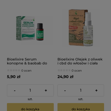
Bioelixire Serum
Bioelixire Olejek z oliwek
konopne & baobab do
i cbd do włosów i ciała
włosów 20ml
50ml
0 ocen
0 ocen
5,90 zł
24,90 zł
-
+
-
+
szt.
szt.
do koszyka
do koszyka