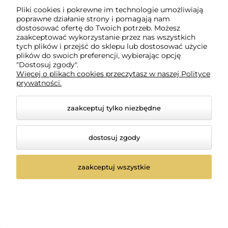
szt.
Pliki cookies i pokrewne im technologie umożliwiają
poprawne działanie strony i pomagają nam
powiadom o
do koszyka
dostępności
dostosować ofertę do Twoich potrzeb. Możesz
zaakceptować wykorzystanie przez nas wszystkich
tych plików i przejść do sklepu lub dostosować użycie
plików do swoich preferencji, wybierając opcję
"Dostosuj zgody".
Więcej o plikach cookies przeczytasz w naszej Polityce
prywatności.
zaakceptuj tylko niezbędne
dostosuj zgody
zaakceptuj wszystkie
Yellow Protective Oil
Yellow star Olejek
zestaw ampułka Olejek
nabłyszczający do włosów
chroniący włosy podczas
i ciała 125ml
0 ocen
0 ocen
farbowania 6x13ml
44,77 zł
56,77 zł