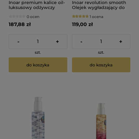
Inoar premium kalice oil-
Inoar revolution smooth
luksusowy odżywczy
Olejek wygładzający do
olejek do włosów 100ml
włosów 100ml
0 ocen
1 ocena
187,88 zł
119,00 zł
-
+
-
+
szt.
szt.
do koszyka
do koszyka