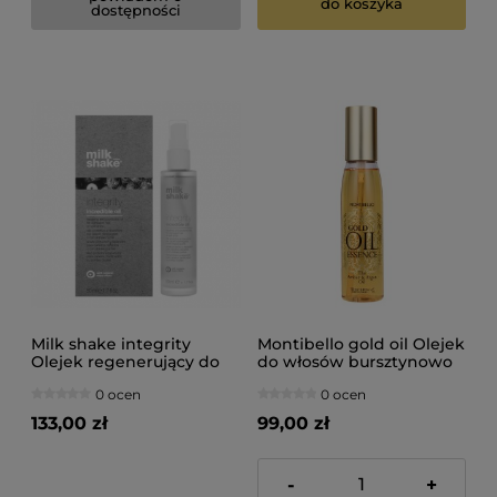
do koszyka
dostępności
Milk shake integrity
Montibello gold oil Olejek
Olejek regenerujący do
do włosów bursztynowo
włosów 50ml
arganowy 130ml
0 ocen
0 ocen
133,00 zł
99,00 zł
-
+