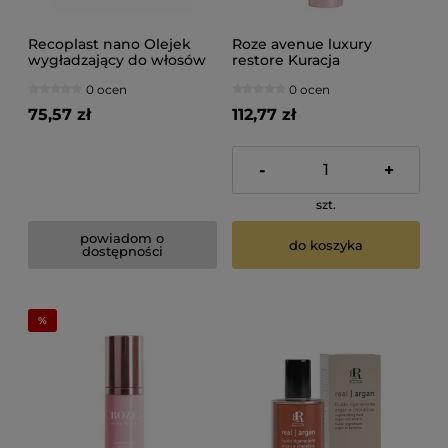
Recoplast nano Olejek
Roze avenue luxury
wygładzający do włosów
restore Kuracja
po keratynowym
regenerująca do włosów
0 ocen
0 ocen
prostowaniu i nanoplastii
120ml
100ml
75,57 zł
112,77 zł
-
+
szt.
powiadom o
do koszyka
dostępności