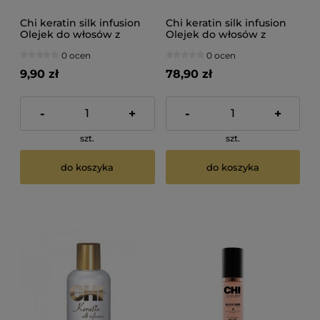
Chi keratin silk infusion
Chi keratin silk infusion
Olejek do włosów z
Olejek do włosów z
keratyną i jedwabiem
keratyną i jedwabiem
0 ocen
0 ocen
15ml
177ml
9,90 zł
78,90 zł
-
+
-
+
szt.
szt.
do koszyka
do koszyka