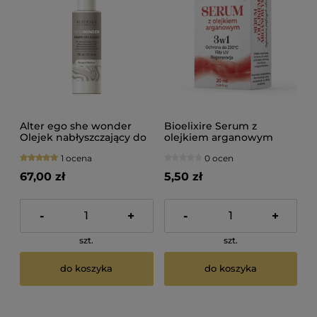
Alter ego she wonder
Bioelixire Serum z
Olejek nabłyszczający do
olejkiem arganowym
włosów 150ml
20ml
1 ocena
0 ocen
67,00 zł
5,50 zł
-
+
-
+
szt.
szt.
do koszyka
do koszyka