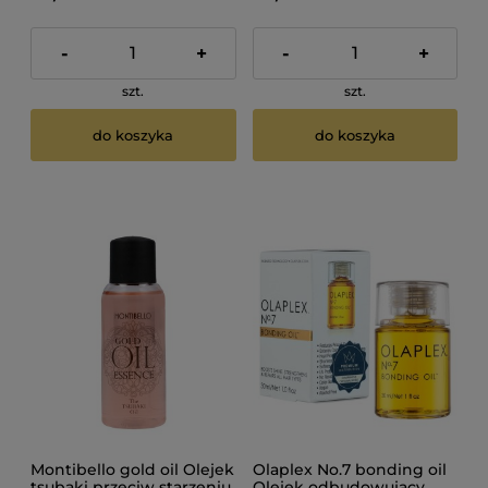
-
+
-
+
szt.
szt.
do koszyka
do koszyka
Montibello gold oil Olejek
Olaplex No.7 bonding oil
tsubaki przeciw starzeniu
Olejek odbudowujący