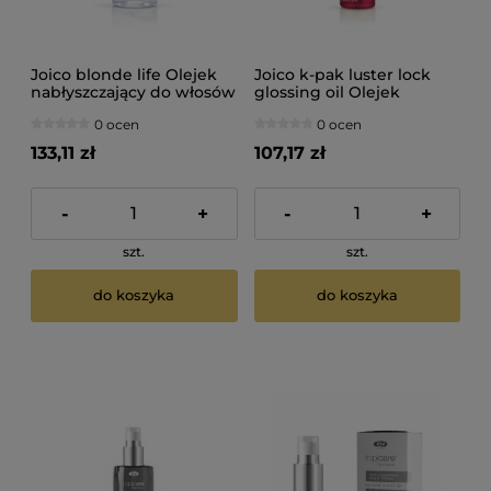
Joico blonde life Olejek
Joico k-pak luster lock
nabłyszczający do włosów
glossing oil Olejek
blond 100ml
nabłyszczający do włosów
0 ocen
0 ocen
63ml
133,11 zł
107,17 zł
-
+
-
+
szt.
szt.
do koszyka
do koszyka