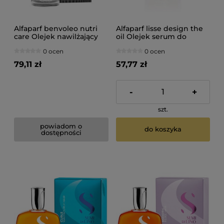
Alfaparf benvoleo nutri
Alfaparf lisse design the
care Olejek nawilżający
oil Olejek serum do
do włosów 100ml
włosów 50ml
0 ocen
0 ocen
79,11 zł
57,77 zł
-
+
szt.
powiadom o
do koszyka
dostępności