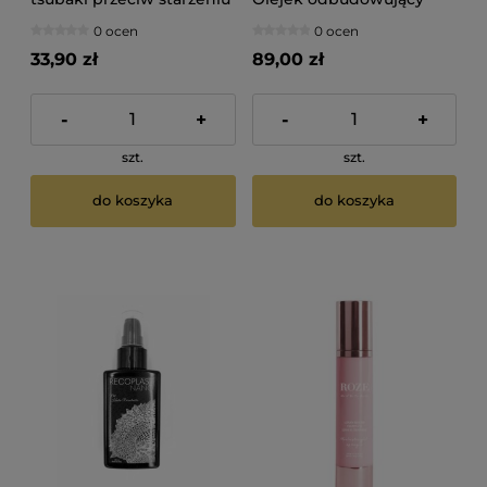
się włosów 30ml
strukturę włosów 30ml
0 ocen
0 ocen
33,90 zł
89,00 zł
-
+
-
+
szt.
szt.
do koszyka
do koszyka