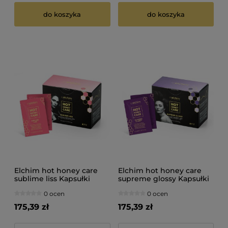
do koszyka
do koszyka
Elchim hot honey care
Elchim hot honey care
sublime liss Kapsułki
supreme glossy Kapsułki
wygładzające włosy 12
przeciw puszeniu się
0 ocen
0 ocen
sztuk
włosów 12 sztuk
175,39 zł
175,39 zł