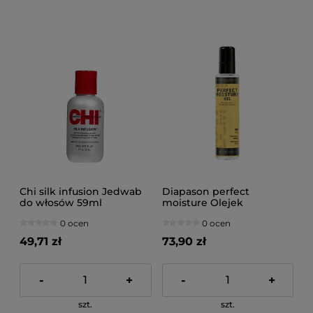
Chi silk infusion Jedwab
Diapason perfect
do włosów 59ml
moisture Olejek
nawilżający do włosów
0 ocen
0 ocen
100ml
49,71 zł
73,90 zł
-
+
-
+
szt.
szt.