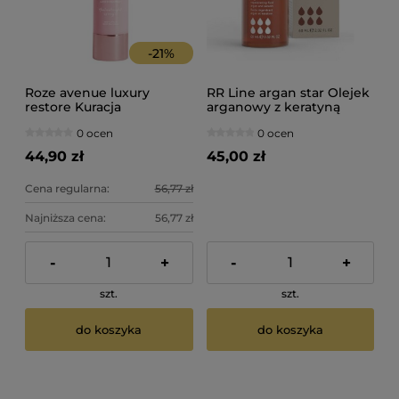
-
21
%
Roze avenue luxury
RR Line argan star Olejek
restore Kuracja
arganowy z keratyną
regenerująca do włosów
60ml
0 ocen
0 ocen
50ml
44,90 zł
45,00 zł
Cena regularna:
56,77 zł
Najniższa cena:
56,77 zł
-
+
-
+
szt.
szt.
do koszyka
do koszyka