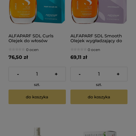
ALFAPARF SDL Curls
ALFAPARF SDL Smooth
Olejek do włosów
Olejek wygładzający do
kręconych i falowanych
włosów 100ml
0 ocen
0 ocen
100ml
76,50 zł
69,11 zł
-
+
-
+
szt.
szt.
do koszyka
do koszyka