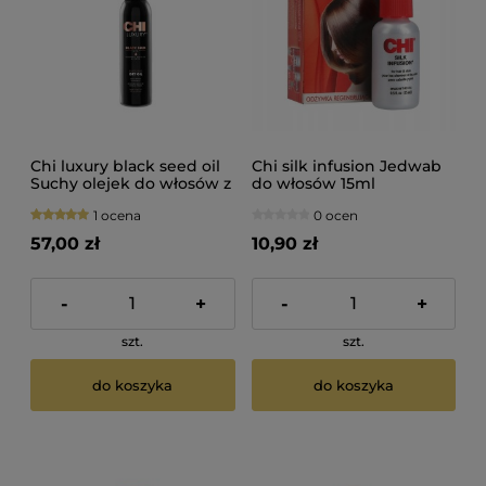
Chi luxury black seed oil
Chi silk infusion Jedwab
Suchy olejek do włosów z
do włosów 15ml
czarnuszki 89ml
1 ocena
0 ocen
57,00 zł
10,90 zł
-
+
-
+
szt.
szt.
do koszyka
do koszyka