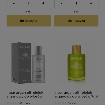
-
+
-
+
szt.
szt.
do koszyka
do koszyka
Inoar argan oil- olejek
Inoar argan oil - olejek
arganowy do włosów
arganowy do włosów 7ml
60ml
0 ocen
0 ocen