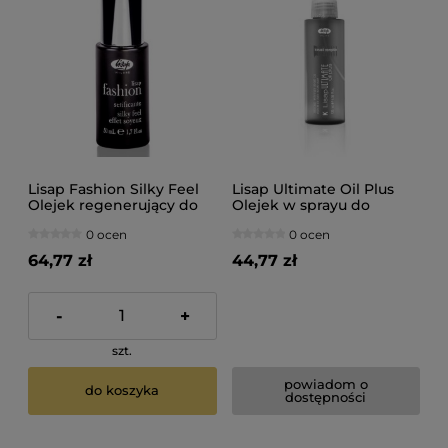
Lisap Fashion Silky Feel
Lisap Ultimate Oil Plus
Olejek regenerujący do
Olejek w sprayu do
włosów 50ml
wygładzania włosów
0 ocen
0 ocen
120ml
64,77 zł
44,77 zł
-
+
szt.
powiadom o
do koszyka
dostępności