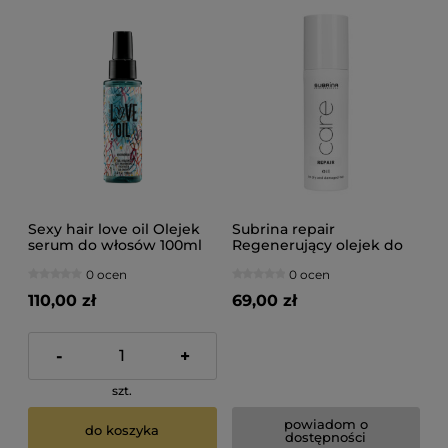
Sexy hair love oil Olejek
Subrina repair
serum do włosów 100ml
Regenerujący olejek do
włosów zniszczonych
0 ocen
0 ocen
50ml
110,00 zł
69,00 zł
-
+
szt.
powiadom o
do koszyka
dostępności