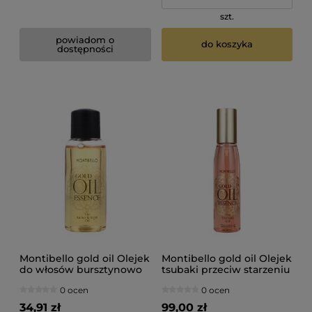
szt.
powiadom o
do koszyka
dostępności
Montibello gold oil Olejek
Montibello gold oil Olejek
do włosów bursztynowo
tsubaki przeciw starzeniu
arganowy 30ml
się włosów 130ml
0 ocen
0 ocen
34,91 zł
99,00 zł