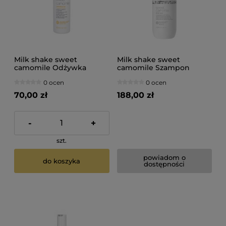
Milk shake sweet
Milk shake sweet
camomile Odżywka
camomile Szampon
rewitalizująca do włosów
rewitalizujący do włosów
0 ocen
0 ocen
blond 300ml
blond 1000ml
70,00 zł
188,00 zł
-
+
szt.
powiadom o
do koszyka
dostępności