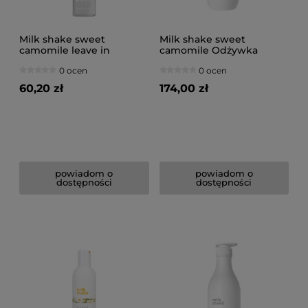
Milk shake sweet
Milk shake sweet
camomile leave in
camomile Odżywka
Odżywka rewitalizująca
rewitalizująca do włosów
0 ocen
0 ocen
do włosów blond w
blond 1000ml
sprayu 150ml
60,20 zł
174,00 zł
powiadom o
powiadom o
dostępności
dostępności