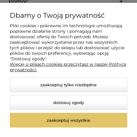
Pomoc
Dbamy o Twoją prywatność
Moje konto
Pliki cookies i pokrewne im technologie umożliwiają
poprawne działanie strony i pomagają nam
Płatności i dostawa
dostosować ofertę do Twoich potrzeb. Możesz
zaakceptować wykorzystanie przez nas wszystkich
tych plików i przejść do sklepu lub dostosować użycie
plików do swoich preferencji, wybierając opcję
Informacje
"Dostosuj zgody".
Więcej o plikach cookies przeczytasz w naszej Polityce
prywatności.
O nas
zaakceptuj tylko niezbędne
dostosuj zgody
zaakceptuj wszystkie
© 2026 borovski.pl. Wszelkie prawa zastrzeżone.