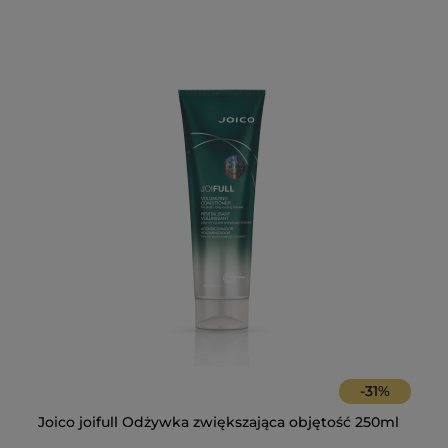
-
31
%
Ol
Du
Joico joifull Odżywka zwiększająca objętość 250ml
Fo
ma
wł