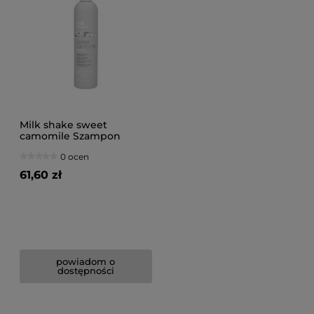
Milk shake sweet
camomile Szampon
rewitalizujący do włosów
0 ocen
blond 300ml
61,60 zł
powiadom o
dostępności