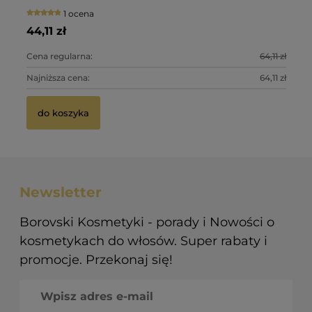
1 ocena
28
34
44,11 zł
47
Cena regularna:
64,11 zł
Ce
Najniższa cena:
64,11 zł
Na
do koszyka
Newsletter
Borovski Kosmetyki - porady i Nowości o
kosmetykach do włosów. Super rabaty i
promocje. Przekonaj się!