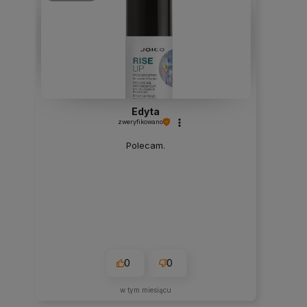
Edyta
zweryfikowano
Polecam.
0
0
w tym miesiącu