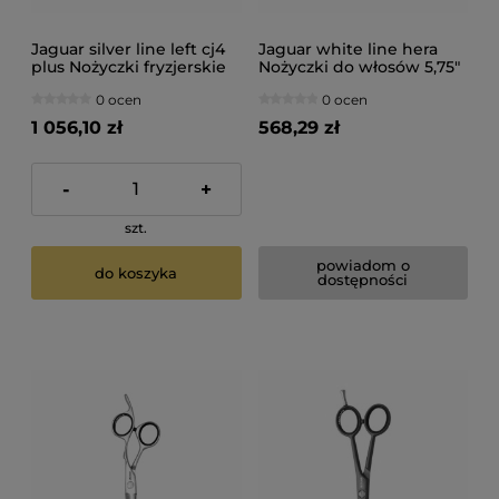
Jaguar silver line left cj4
Jaguar white line hera
plus Nożyczki fryzjerskie
Nożyczki do włosów 5,75"
dla leworęcznych 5,75"
0 ocen
0 ocen
1 056,10 zł
568,29 zł
-
+
szt.
powiadom o
do koszyka
dostępności