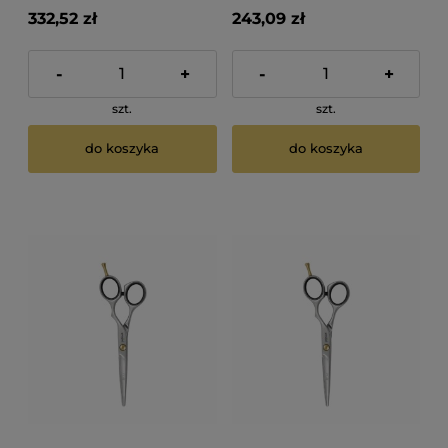
332,52 zł
243,09 zł
-
+
-
+
szt.
szt.
do koszyka
do koszyka