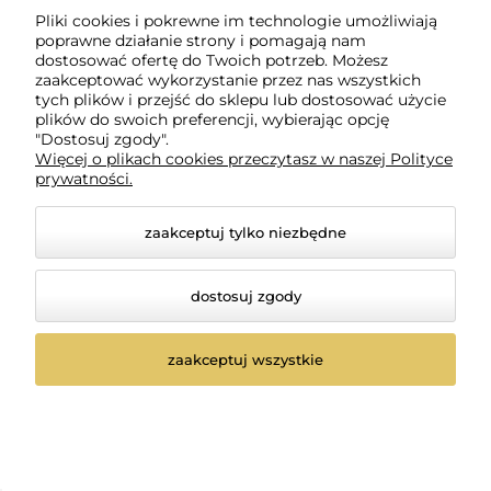
Pliki cookies i pokrewne im technologie umożliwiają
poprawne działanie strony i pomagają nam
dostosować ofertę do Twoich potrzeb. Możesz
zaakceptować wykorzystanie przez nas wszystkich
tych plików i przejść do sklepu lub dostosować użycie
plików do swoich preferencji, wybierając opcję
"Dostosuj zgody".
Więcej o plikach cookies przeczytasz w naszej Polityce
prywatności.
zaakceptuj tylko niezbędne
dostosuj zgody
Jaguar white line satin
Jaguar white line satin
Nożyczki do włosów 5,5"
Nożyczki do włosów 6"
zaakceptuj wszystkie
0 ocen
0 ocen
511,38 zł
511,38 zł
-
+
-
+
szt.
szt.