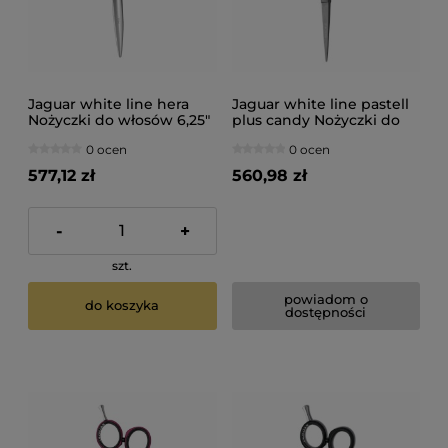
Jaguar white line hera
Jaguar white line pastell
Nożyczki do włosów 6,25"
plus candy Nożyczki do
włosów 5,5"
0 ocen
0 ocen
577,12 zł
560,98 zł
-
+
szt.
powiadom o
do koszyka
dostępności