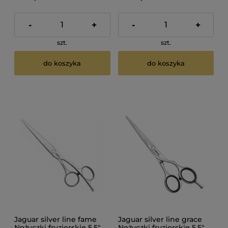
-
+
-
+
szt.
szt.
do koszyka
do koszyka
Jaguar silver line fame
Jaguar silver line grace
Nożyczki fryzjerskie 5,5"
Nożyczki fryzjerskie 5,5"