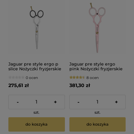
Jaguar pre style ergo p
Jaguar pre style ergo
slice Nożyczki fryzjerskie
pink Nożyczki fryzjerskie
5,5"
5,5"
0 ocen
8 ocen
275,61 zł
381,30 zł
-
+
-
+
szt.
szt.
do koszyka
do koszyka