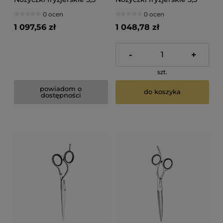
0 ocen
0 ocen
1 097,56 zł
1 048,78 zł
-
+
szt.
powiadom o
do koszyka
dostępności