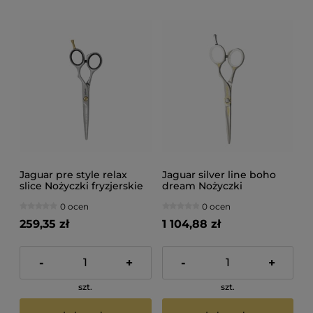
Jaguar pre style relax
Jaguar silver line boho
slice Nożyczki fryzjerskie
dream Nożyczki
6"
fryzjerskie 5,5"
0 ocen
0 ocen
259,35 zł
1 104,88 zł
-
+
-
+
szt.
szt.