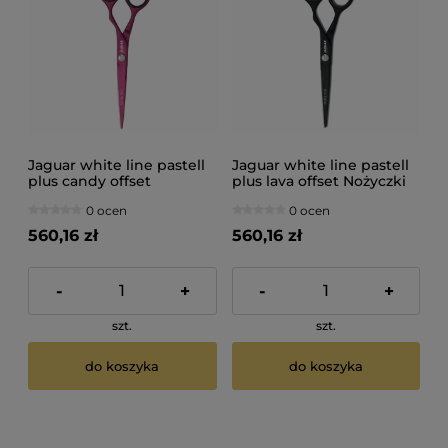
Jaguar white line pastell
Jaguar white line pastell
plus candy offset
plus lava offset Nożyczki
Nożyczki do włosów 5,5"
do włosów 5,5"
0 ocen
0 ocen
560,16 zł
560,16 zł
-
+
-
+
szt.
szt.
do koszyka
do koszyka