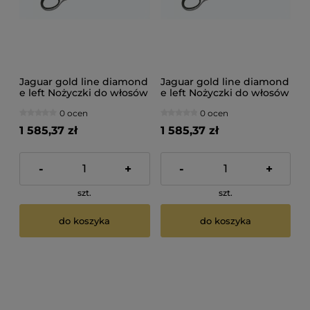
Jaguar gold line diamond
Jaguar gold line diamond
e left Nożyczki do włosów
e left Nożyczki do włosów
dla leworęcznych 5,25"
dla leworęcznych 5,75"
0 ocen
0 ocen
1 585,37 zł
1 585,37 zł
-
+
-
+
szt.
szt.
do koszyka
do koszyka