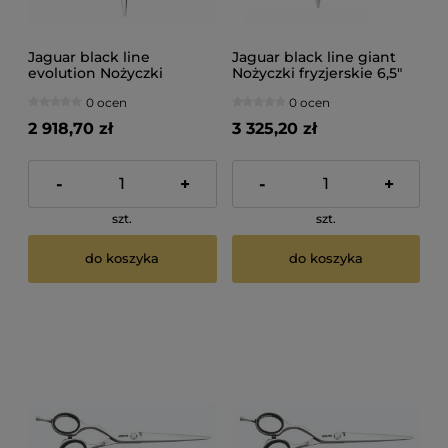
Jaguar black line
Jaguar black line giant
evolution Nożyczki
Nożyczki fryzjerskie 6,5"
fryzjerskie 5,75"
0 ocen
0 ocen
2 918,70 zł
3 325,20 zł
-
+
-
+
szt.
szt.
do koszyka
do koszyka