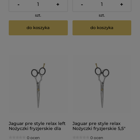
-
+
-
+
szt.
szt.
do koszyka
do koszyka
Jaguar pre style relax left
Jaguar pre style relax
Nożyczki fryzjerskie dla
Nożyczki fryzjerskie 5,5"
leworęcznych 5,75"
0 ocen
0 ocen