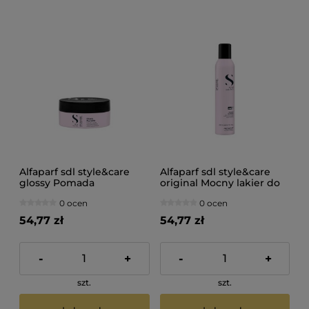
Alfaparf sdl style&care
Alfaparf sdl style&care
glossy Pomada
original Mocny lakier do
nabłyszczająca 90ml
włosów 300ml
0 ocen
0 ocen
54,77 zł
54,77 zł
-
+
-
+
szt.
szt.