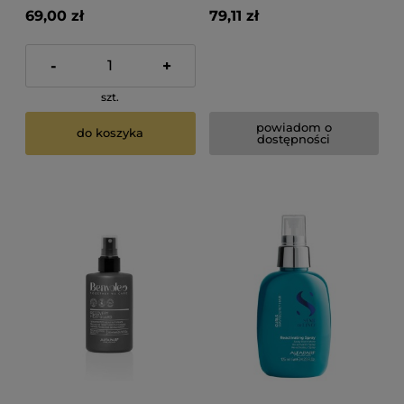
termoochroną 200ml
69,00 zł
79,11 zł
-
+
szt.
powiadom o
do koszyka
dostępności