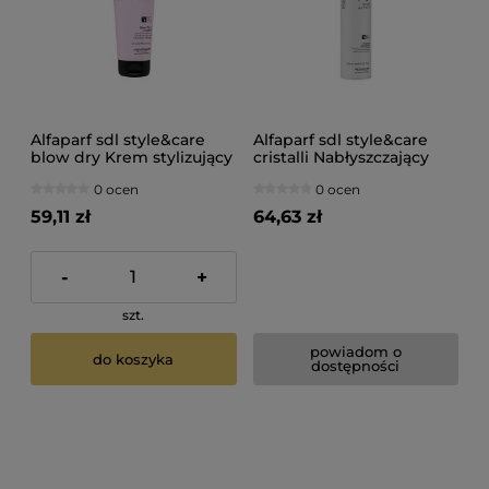
Alfaparf sdl style&care
Alfaparf sdl style&care
blow dry Krem stylizujący
cristalli Nabłyszczający
do suszenia włosów
lakier do włosów 300ml
0 ocen
0 ocen
200ml
59,11 zł
64,63 zł
-
+
szt.
powiadom o
do koszyka
dostępności