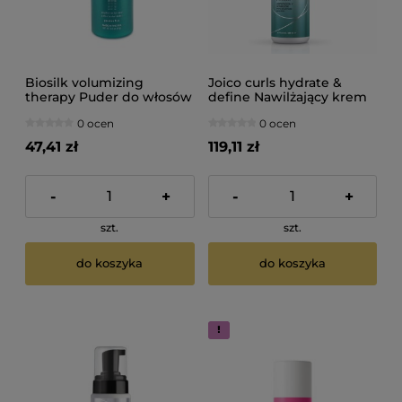
Biosilk volumizing
Joico curls hydrate &
therapy Puder do włosów
define Nawilżający krem
na objętość 14g
do włosów kręconych
0 ocen
0 ocen
200ml
47,41 zł
119,11 zł
-
+
-
+
szt.
szt.
do koszyka
do koszyka