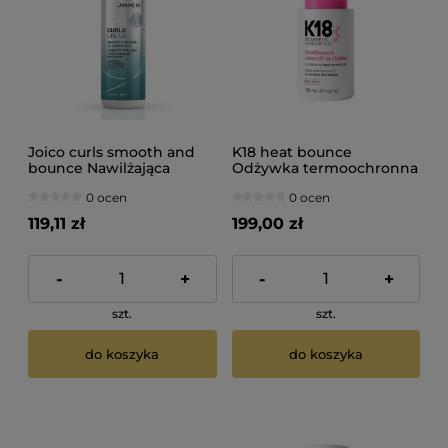
Joico curls smooth and
K18 heat bounce
bounce Nawilżająca
Odżywka termoochronna
pianka do włosów
do włosów 118ml
0 ocen
0 ocen
kręconych 200ml
119,11 zł
199,00 zł
-
+
-
+
szt.
szt.
do koszyka
do koszyka