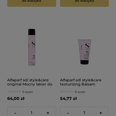
do koszyka
do koszyka
Alfaparf sdl style&care
Alfaparf sdl style&care
original Mocny lakier do
texturizing Balsam
włosów 500ml
teksturyzujący 150ml
0 ocen
0 ocen
64,00 zł
54,77 zł
-
+
-
+