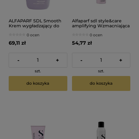
ALFAPARF SDL Smooth
Alfaparf sdl style&care
Krem wygładzający do
amplifying Wzmacniająca
włosów 125ml
pianka do włosów
0 ocen
0 ocen
cienkich 250ml
69,11 zł
54,77 zł
-
+
-
+
szt.
szt.
do koszyka
do koszyka