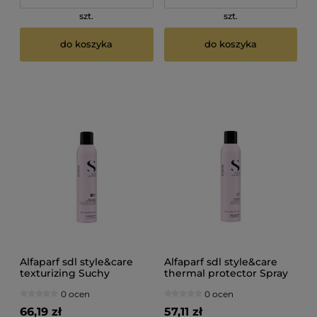
szt.
szt.
do koszyka
do koszyka
Alfaparf sdl style&care
Alfaparf sdl style&care
texturizing Suchy
thermal protector Spray
szampon teksturyzujący
termoochronny do
0 ocen
0 ocen
300ml
włosów 300ml
66,19 zł
57,11 zł