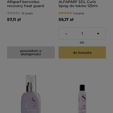
Alfaparf benvoleo
ALFAPARF SDL Curls
recovery heat guard
Spray do loków 125ml
Spray termoochronny do
12 ocen
1 ocena
włosów 200ml
57,11 zł
59,17 zł
-
+
szt.
powiadom o
do koszyka
dostępności