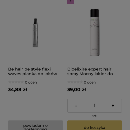
Be hair be style flexi
Bioelixire expert hair
waves pianka do loków
spray Mocny lakier do
250ml
włosów 500ml
0 ocen
0 ocen
34,88 zł
39,00 zł
-
+
szt.
powiadom o
do koszyka
dostępności