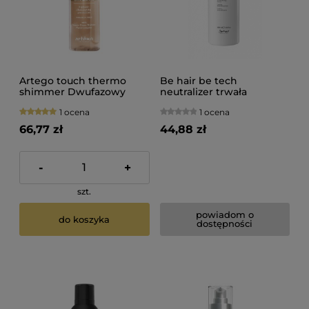
Artego touch thermo
Be hair be tech
shimmer Dwufazowy
neutralizer trwała
spray termoochronny do
ondulacja 1000ml
1 ocena
1 ocena
włosów 150ml
66,77 zł
44,88 zł
-
+
szt.
powiadom o
do koszyka
dostępności