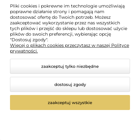
Pliki cookies i pokrewne im technologie umożliwiają
poprawne działanie strony i pomagają nam
dostosować ofertę do Twoich potrzeb. Możesz
zaakceptować wykorzystanie przez nas wszystkich
tych plików i przejść do sklepu lub dostosować użycie
plików do swoich preferencji, wybierając opcję
"Dostosuj zgody".
Więcej o plikach cookies przeczytasz w naszej Polityce
prywatności.
zaakceptuj tylko niezbędne
dostosuj zgody
Alter ego hydraday
Alter ego stylego Pianka
whipped cream
zwiększająca objętość
Nawilżająca pianka do
250ml volume cloud
zaakceptuj wszystkie
0 ocen
0 ocen
włosów 200ml
58,50 zł
43,77 zł
-
+
-
+
szt.
szt.