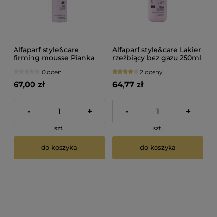
Alfaparf style&care
Alfaparf style&care Lakier
firming mousse Pianka
rzeźbiący bez gazu 250ml
do włosów utrwalająca
0 ocen
2 oceny
250ml
67,00 zł
64,77 zł
-
+
-
+
szt.
szt.
do koszyka
do koszyka