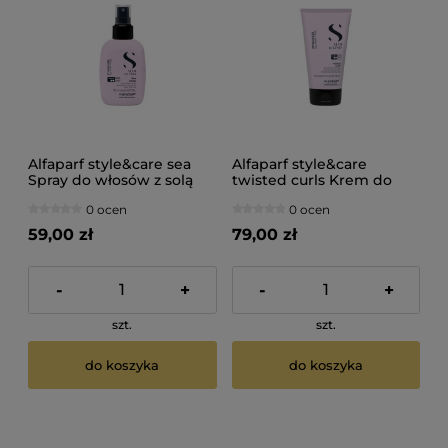
Alfaparf style&care sea
Alfaparf style&care
Spray do włosów z solą
twisted curls Krem do
morską 125ml
loków 150ml
0 ocen
0 ocen
59,00 zł
79,00 zł
-
+
-
+
szt.
szt.
do koszyka
do koszyka