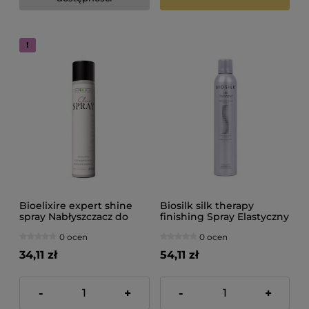
Bioelixire expert shine
Biosilk silk therapy
spray Nabłyszczacz do
finishing Spray Elastyczny
włosów 200ml
lakier do włosów 284g
0 ocen
0 ocen
34,11 zł
54,11 zł
-
+
-
+