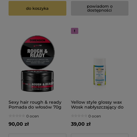
powiadom o
do koszyka
dostępności
Sexy hair rough & ready
Yellow style glossy wax
Pomada do włosów 70g
Wosk nabłyszczający do
włosów 100ml
0 ocen
0 ocen
90,00 zł
39,00 zł