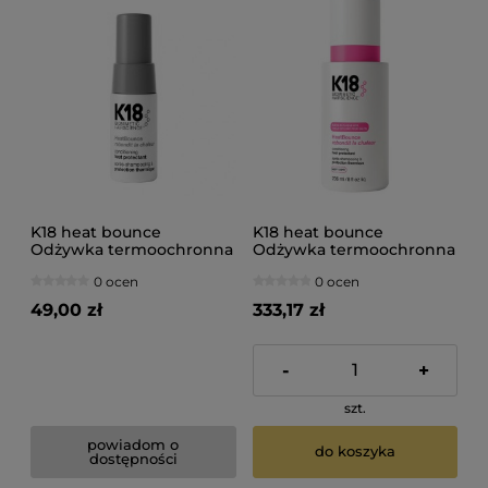
K18 heat bounce
K18 heat bounce
Odżywka termoochronna
Odżywka termoochronna
do włosów 15ml
do włosów 236ml
0 ocen
0 ocen
49,00 zł
333,17 zł
-
+
szt.
powiadom o
do koszyka
dostępności