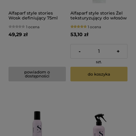
Alfaparf style stories
Alfaparf style stories Żel
Wosk definiujący 75ml
teksturyzujący do włosów
150ml
1 ocena
1 ocena
49,29 zł
53,10 zł
-
+
szt.
powiadom o
do koszyka
dostępności