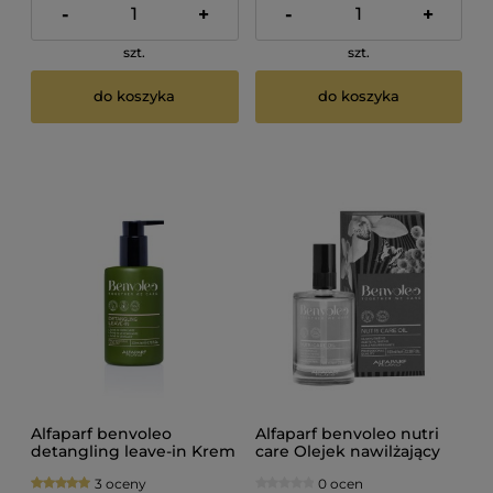
-
+
-
+
szt.
szt.
do koszyka
do koszyka
Alfaparf benvoleo
Alfaparf benvoleo nutri
detangling leave-in Krem
care Olejek nawilżający
ułatwiający
do włosów 100ml
3 oceny
0 ocen
rozczesywanie z