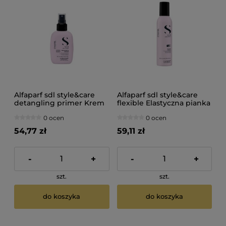
Alfaparf sdl style&care
Alfaparf sdl style&care
detangling primer Krem
flexible Elastyczna pianka
ułatwiający
do włosów 250ml
0 ocen
0 ocen
rozczesywanie włosów
125ml
54,77 zł
59,11 zł
-
+
-
+
szt.
szt.
do koszyka
do koszyka