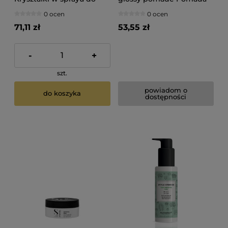
wszystkich rodzajów
nabłyszczająca do włosów
0 ocen
0 ocen
włosów 125ml
100ml
71,11 zł
53,55 zł
-
+
szt.
powiadom o
do koszyka
dostępności