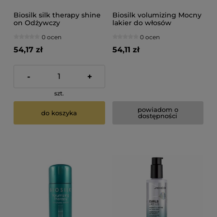
Biosilk silk therapy shine
Biosilk volumizing Mocny
on Odżywczy
lakier do włosów
nabłyszczacz do włosów
zwiększający objętość
0 ocen
0 ocen
150g
284g
54,17 zł
54,11 zł
-
+
szt.
powiadom o
do koszyka
dostępności