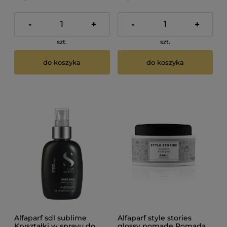
-
+
-
+
szt.
szt.
do koszyka
do koszyka
Alfaparf sdl sublime
Alfaparf style stories
Kryształki w sprayu do
glossy pomade Pomada