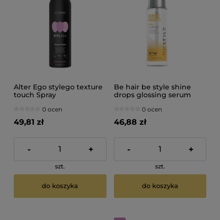
Alter Ego stylego texture
Be hair be style shine
touch Spray
drops glossing serum
teksturyzujący do włosów
nabłyszczające do włosów
0 ocen
0 ocen
300ml
50ml
49,81 zł
46,88 zł
-
+
-
+
szt.
szt.
do koszyka
do koszyka