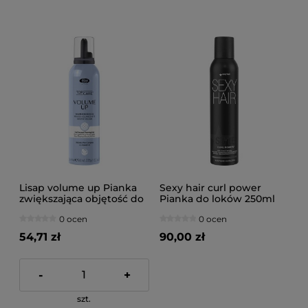
Lisap volume up Pianka
Sexy hair curl power
zwiększająca objętość do
Pianka do loków 250ml
włosów cienkich 250ml
0 ocen
0 ocen
54,71 zł
90,00 zł
-
+
szt.