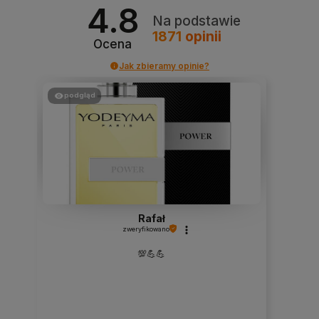
4.8
Na podstawie
1871
opinii
Ocena
Jak zbieramy opinie?
podgląd
Rafał
zweryfikowano
💯💪💪