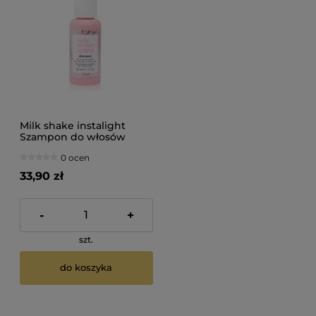
Milk shake instalight
Szampon do włosów
nabłyszczająco
0 ocen
wygładzający 50ml
33,90 zł
-
+
szt.
do koszyka