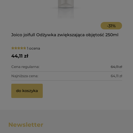
-
31
%
Ol
Du
Joico joifull Odżywka zwiększająca objętość 250ml
Fo
ma
wł
1 ocena
28
34
44,11 zł
47
Cena regularna:
64,11 zł
Ce
Najniższa cena:
64,11 zł
Na
do koszyka
Newsletter