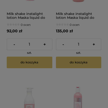
Milk shake instalight
Milk shake instalight
lotion Maska liquid do
lotion Maska liquid do
włosów efekt gładkiej tafi
włosów efekt gładkiej tafi
0 ocen
0 ocen
100ml
250ml
92,00 zł
135,00 zł
-
+
-
+
szt.
szt.
do koszyka
do koszyka