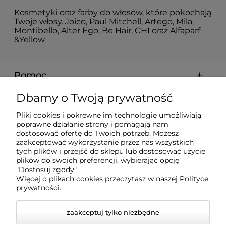
Kosmetyki oraz farby do włosów, które pokochają
Twoje włosy. Joico, Paul Mitchell, Artego, Mila,
Montibello, Alter Ego, Be Hair, CHI oraz Alfaparf
&Yellow
Pomoc
Dbamy o Twoją prywatność
Moje konto
Pliki cookies i pokrewne im technologie umożliwiają
poprawne działanie strony i pomagają nam
Płatności i dostawa
dostosować ofertę do Twoich potrzeb. Możesz
zaakceptować wykorzystanie przez nas wszystkich
tych plików i przejść do sklepu lub dostosować użycie
Informacje
plików do swoich preferencji, wybierając opcję
"Dostosuj zgody".
Więcej o plikach cookies przeczytasz w naszej Polityce
prywatności.
O nas
zaakceptuj tylko niezbędne