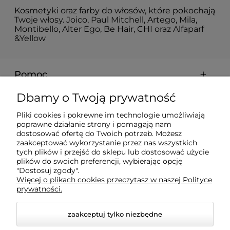
Kosmetyki oraz farby do włosów, które pokochają
Twoje włosy. Joico, Paul Mitchell, Artego, Mila,
Montibello, Alter Ego, Be Hair, CHI oraz Alfaparf
&Yellow
Pomoc
Dbamy o Twoją prywatność
Moje konto
Pliki cookies i pokrewne im technologie umożliwiają
poprawne działanie strony i pomagają nam
Płatności i dostawa
dostosować ofertę do Twoich potrzeb. Możesz
zaakceptować wykorzystanie przez nas wszystkich
tych plików i przejść do sklepu lub dostosować użycie
Informacje
plików do swoich preferencji, wybierając opcję
"Dostosuj zgody".
Więcej o plikach cookies przeczytasz w naszej Polityce
prywatności.
O nas
zaakceptuj tylko niezbędne