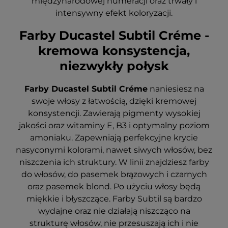
międzynarodowej numeracji oraz trwały i
intensywny efekt koloryzacji.
Farby Ducastel Subtil Créme -
kremowa konsystencja,
niezwykły połysk
Farby Ducastel Subtil Créme
naniesiesz na
swoje włosy z łatwością, dzięki kremowej
konsystencji. Zawierają pigmenty wysokiej
jakości oraz witaminy E, B3 i optymalny poziom
amoniaku.
Zapewniają perfekcyjne krycie
nasyconymi kolorami, nawet siwych włosów, bez
niszczenia ich struktury.
W linii znajdziesz farby
do włosów, do pasemek brązowych i czarnych
oraz pasemek blond. Po użyciu
włosy będą
miękkie i błyszczące. Farby Subtil są bardzo
wydajne oraz nie działają niszcząco na
strukturę
włosów, nie przesuszają ich i nie