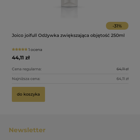
-
31
%
Ol
Du
Joico joifull Odżywka zwiększająca objętość 250ml
Fo
ma
wł
1 ocena
28
34
44,11 zł
47
Cena regularna:
64,11 zł
Ce
Najniższa cena:
64,11 zł
Na
do koszyka
Newsletter