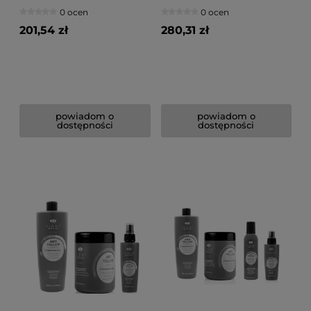
szampon 1000ml
szampon 1000ml
0 ocen
0 ocen
fioletowa maska 1000ml
fioletowa maska 1000ml
pianka 250ml
201,54 zł
280,31 zł
powiadom o
powiadom o
dostępności
dostępności