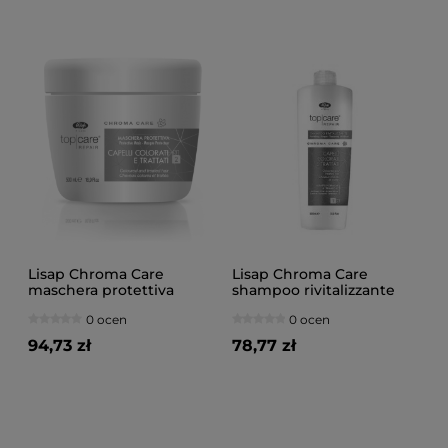
Lisap Chroma Care
Lisap Chroma Care
maschera protettiva
shampoo rivitalizzante
Maska do włosów 500ml
Szampon o kwaśnym pH
0 ocen
0 ocen
1000ml
94,73 zł
78,77 zł