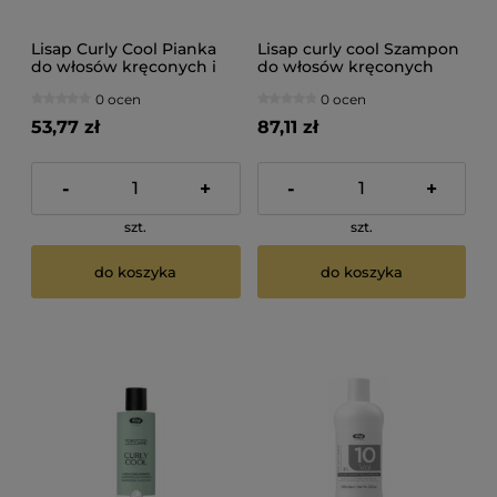
Lisap Curly Cool Pianka
Lisap curly cool Szampon
do włosów kręconych i
do włosów kręconych
falowanych 250ml
1000ml
0 ocen
0 ocen
53,77 zł
87,11 zł
-
+
-
+
szt.
szt.
do koszyka
do koszyka