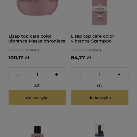
Lisap top care color
Lisap top care color
vibrance Maska chroniąca
vibrance Szampon
kolor do włosów
chroniący kolor do
0 ocen
0 ocen
farbowanych 500ml
włosów farbowanych
1000ml
100,17 zł
84,77 zł
-
+
-
+
szt.
szt.
do koszyka
do koszyka