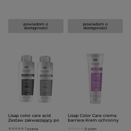
powiadom o
powiadom o
dostępności
dostępności
Lisap color care acid
Lisap Color Care crema
Zestaw zakwaszający po
barriera Krem ochronny
koloryzacji szampon
150ml
1 ocena
0 ocen
250ml odżywka 250ml