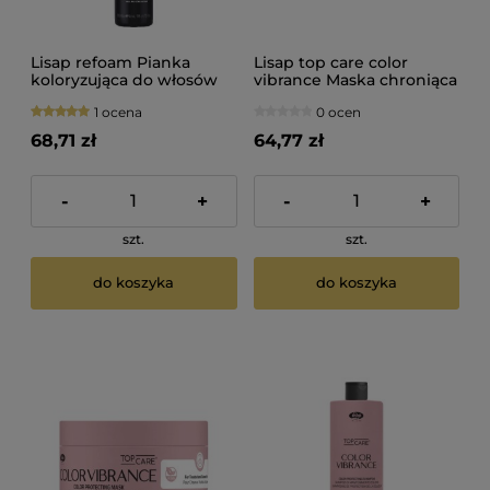
Lisap refoam Pianka
Lisap top care color
koloryzująca do włosów
vibrance Maska chroniąca
srebrna 200ml
kolor do włosów
1 ocena
0 ocen
farbowanych 200ml
68,71 zł
64,77 zł
-
+
-
+
szt.
szt.
do koszyka
do koszyka