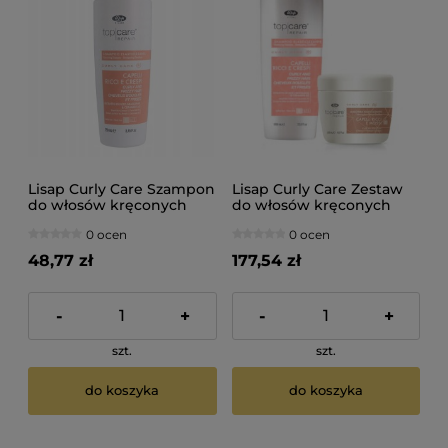
Lisap Curly Care Szampon
Lisap Curly Care Zestaw
do włosów kręconych
do włosów kręconych
250ml
szampon 1000ml maska
0 ocen
0 ocen
500ml
48,77 zł
177,54 zł
-
+
-
+
szt.
szt.
do koszyka
do koszyka