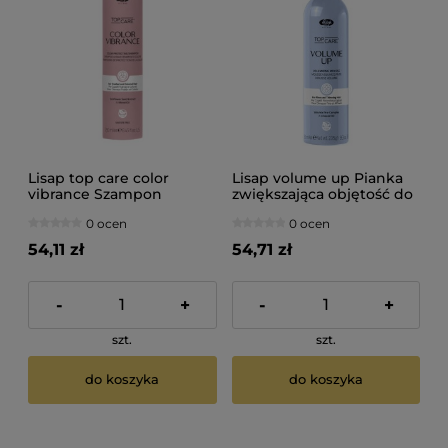
Lisap top care color
Lisap volume up Pianka
vibrance Szampon
zwiększająca objętość do
chroniący kolor do
włosów cienkich 250ml
0 ocen
0 ocen
włosów farbowanych
250ml
54,11 zł
54,71 zł
-
+
-
+
szt.
szt.
do koszyka
do koszyka