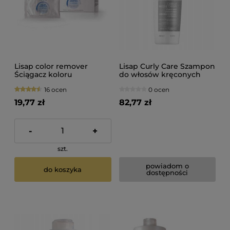
Lisap color remover
Lisap Curly Care Szampon
Ściągacz koloru
do włosów kręconych
dekoloryzator 25g
1000ml
16 ocen
0 ocen
19,77 zł
82,77 zł
-
+
szt.
powiadom o
do koszyka
dostępności