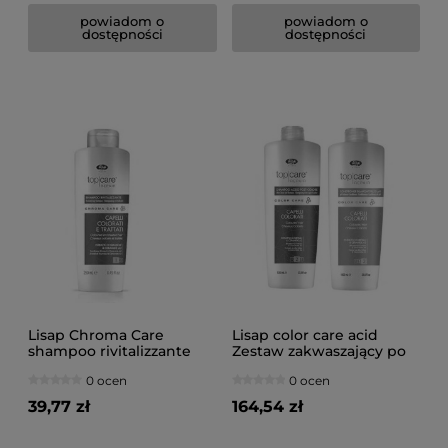
powiadom o
powiadom o
dostępności
dostępności
Lisap Chroma Care
Lisap color care acid
shampoo rivitalizzante
Zestaw zakwaszający po
Szampon o kwaśnym pH
koloryzacji szampon
0 ocen
0 ocen
250ml
1000ml odżywka 1000ml
39,77 zł
164,54 zł