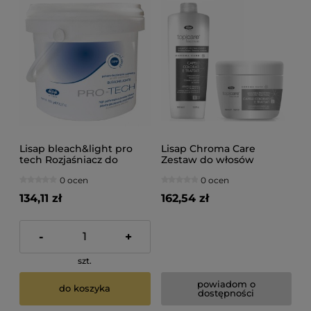
Lisap bleach&light pro
Lisap Chroma Care
tech Rozjaśniacz do
Zestaw do włosów
włosów do 7 tonów 1000g
farbowanych szampon
0 ocen
0 ocen
1000ml maska 500ml
134,11 zł
162,54 zł
-
+
szt.
powiadom o
do koszyka
dostępności