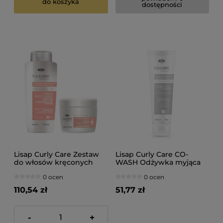
do koszyka
dostępności
Lisap Curly Care Zestaw
Lisap Curly Care CO-
do włosów kręconych
WASH Odżywka myjąca
szampon 250ml maska
do włosów kręconych
0 ocen
0 ocen
250ml
150ml
110,54 zł
51,77 zł
-
+