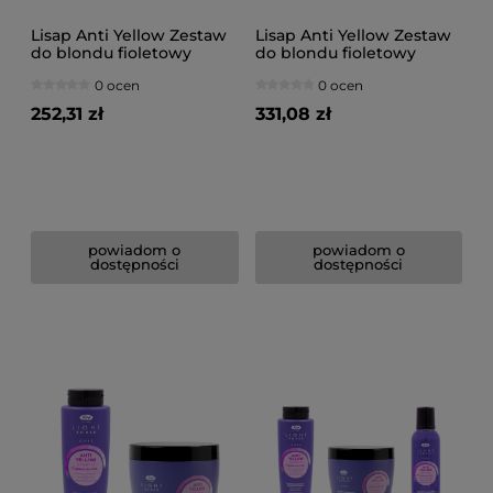
Lisap Anti Yellow Zestaw
Lisap Anti Yellow Zestaw
do blondu fioletowy
do blondu fioletowy
szampon 1000ml
szampon 1000ml
0 ocen
0 ocen
fioletowa maska 1000ml
fioletowa maska 1000ml
spray 125ml
spray 125ml pianka 250ml
252,31 zł
331,08 zł
powiadom o
powiadom o
dostępności
dostępności