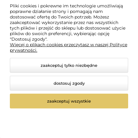
Pliki cookies i pokrewne im technologie umożliwiają
poprawne działanie strony i pomagają nam
dostosować ofertę do Twoich potrzeb. Możesz
zaakceptować wykorzystanie przez nas wszystkich
tych plików i przejść do sklepu lub dostosować użycie
plików do swoich preferencji, wybierając opcję
"Dostosuj zgody".
Więcej o plikach cookies przeczytasz w naszej Polityce
prywatności.
zaakceptuj tylko niezbędne
dostosuj zgody
Lisap developer 40 vol.
Lisap developer 5 vol
Woda utleniona z lanoliną
Woda utleniona 1,5% z
12% 125ml
lanoliną 1000ml
zaakceptuj wszystkie
0 ocen
0 ocen
14,71 zł
38,71 zł
-
+
-
+
szt.
szt.