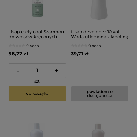
Lisap curly cool Szampon
Lisap developer 10 vol.
do włosów kręconych
Woda utleniona z lanoliną
250ml
3% 1000ml
0 ocen
0 ocen
58,77 zł
39,71 zł
-
+
szt.
powiadom o
do koszyka
dostępności