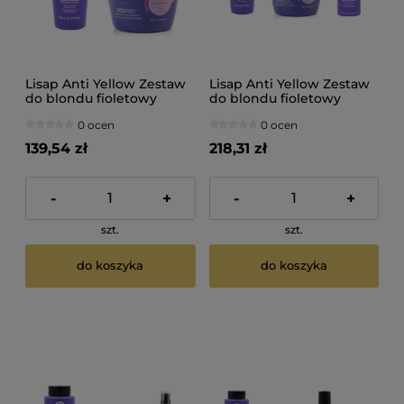
Lisap Anti Yellow Zestaw
Lisap Anti Yellow Zestaw
do blondu fioletowy
do blondu fioletowy
szampon 250ml fioletowa
szampon 250ml fioletowa
0 ocen
0 ocen
maska 500ml
maska 500ml pianka
250ml
139,54 zł
218,31 zł
-
+
-
+
szt.
szt.
do koszyka
do koszyka