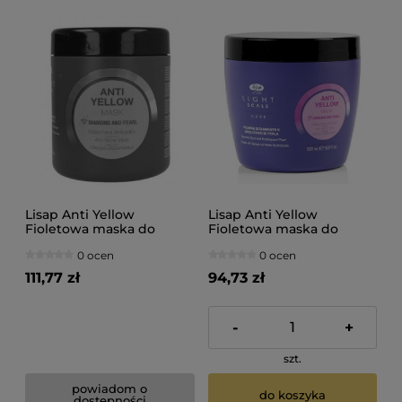
Lisap Anti Yellow
Lisap Anti Yellow
Fioletowa maska do
Fioletowa maska do
blondu 1000ml
blondu 500ml
0 ocen
0 ocen
111,77 zł
94,73 zł
-
+
szt.
powiadom o
do koszyka
dostępności