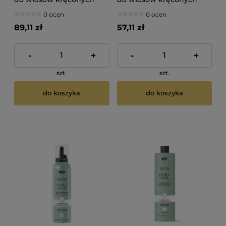
1000ml
250ml
0 ocen
0 ocen
89,11 zł
57,11 zł
-
+
-
+
szt.
szt.
do koszyka
do koszyka