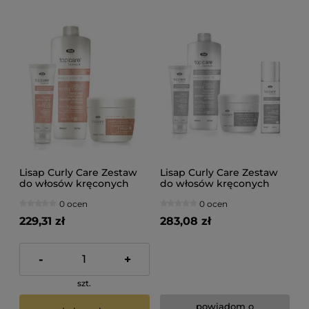
Lisap Curly Care Zestaw
Lisap Curly Care Zestaw
do włosów kręconych
do włosów kręconych
szampon 1000ml maska
szampon 1000ml maska
0 ocen
0 ocen
500ml odżywka 150ml
500ml odżywka 150ml
pianka 250ml
229,31 zł
283,08 zł
-
+
szt.
powiadom o