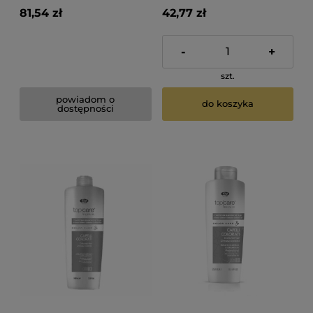
81,54 zł
42,77 zł
-
+
szt.
powiadom o
do koszyka
dostępności