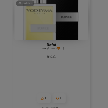
podgląd
Rafał
zweryfikowano
💯💪💪
0
0
w tym tygodniu