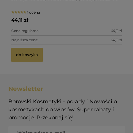
ma
wł
1 ocena
28
34
44,11 zł
47
Cena regularna:
64,11 zł
Ce
Najniższa cena:
64,11 zł
Na
do koszyka
Newsletter
Borovski Kosmetyki - porady i Nowości o
kosmetykach do włosów. Super rabaty i
promocje. Przekonaj się!