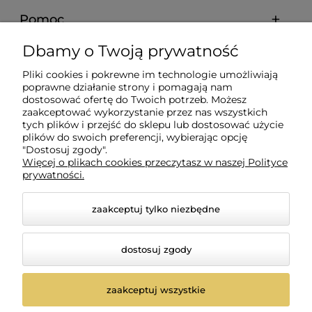
Pomoc
Dbamy o Twoją prywatność
Moje konto
Pliki cookies i pokrewne im technologie umożliwiają
poprawne działanie strony i pomagają nam
Płatności i dostawa
dostosować ofertę do Twoich potrzeb. Możesz
zaakceptować wykorzystanie przez nas wszystkich
tych plików i przejść do sklepu lub dostosować użycie
Informacje
plików do swoich preferencji, wybierając opcję
"Dostosuj zgody".
Więcej o plikach cookies przeczytasz w naszej Polityce
prywatności.
O nas
zaakceptuj tylko niezbędne
dostosuj zgody
zaakceptuj wszystkie