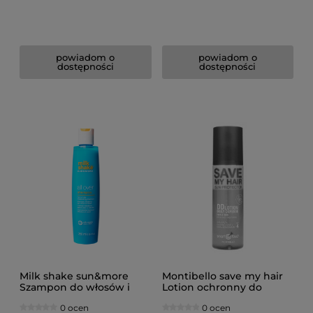
powiadom o
powiadom o
dostępności
dostępności
Milk shake sun&more
Montibello save my hair
Szampon do włosów i
Lotion ochronny do
ciała po kąpielach
włosów na słońce 200ml
0 ocen
0 ocen
słonecznych 2w1 250ml