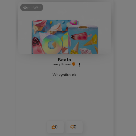
podgląd
Beata
zweryfikowano
Wszystko ok
0
0