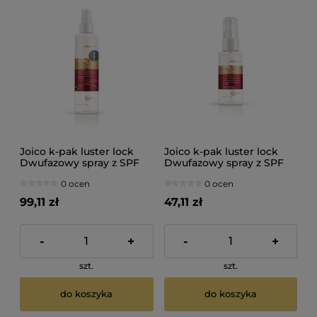
Joico k-pak luster lock
Joico k-pak luster lock
Dwufazowy spray z SPF
Dwufazowy spray z SPF
bez spłukiwania do
bez spłukiwania do
0 ocen
0 ocen
włosów farbowanych
włosów farbowanych
200ml
50ml
99,11 zł
47,11 zł
-
+
-
+
szt.
szt.
do koszyka
do koszyka