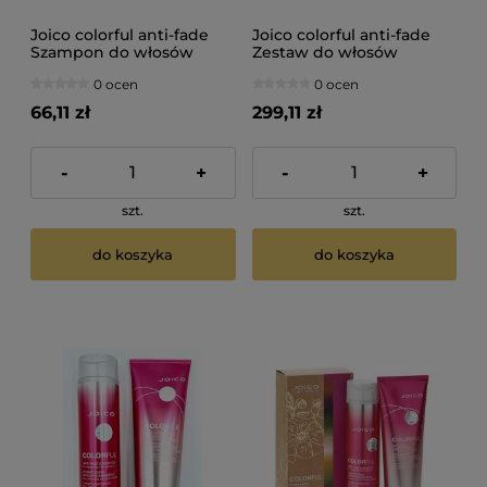
Joico colorful anti-fade
Joico colorful anti-fade
Szampon do włosów
Zestaw do włosów
farbowanych 300ml
farbowanych szampon
0 ocen
0 ocen
1000ml odżywka 1000ml
66,11 zł
299,11 zł
-
+
-
+
szt.
szt.
do koszyka
do koszyka