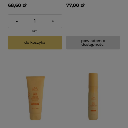
68,60 zł
77,00 zł
-
+
szt.
powiadom o
do koszyka
dostępności