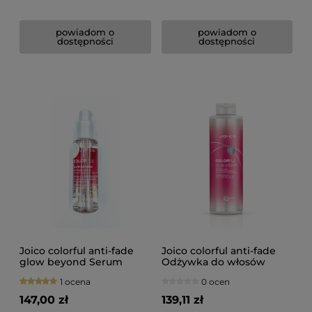
powiadom o
powiadom o
dostępności
dostępności
Joico colorful anti-fade
Joico colorful anti-fade
glow beyond Serum
Odżywka do włosów
nabłyszczające do włosów
farbowanych 1000ml
1 ocena
0 ocen
farbowanych 63ml
147,00 zł
139,11 zł