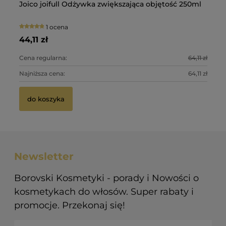
Ol
Du
Joico joifull Odżywka zwiększająca objętość 250ml
Fo
ma
wł
1 ocena
28
34
44,11 zł
47
Cena regularna:
64,11 zł
Ce
Najniższa cena:
64,11 zł
Na
do koszyka
Newsletter
Borovski Kosmetyki - porady i Nowości o
kosmetykach do włosów. Super rabaty i
promocje. Przekonaj się!