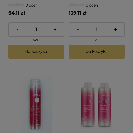
farbowanych 250ml
farbowanych 1000ml
0 ocen
0 ocen
64,11 zł
139,11 zł
-
+
-
+
szt.
szt.
do koszyka
do koszyka