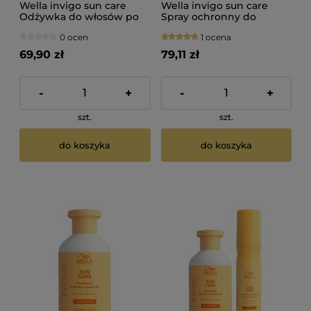
Wella invigo sun care
Wella invigo sun care
Odżywka do włosów po
Spray ochronny do
słońcu 200ml
włosów na słońce 150ml
0 ocen
1 ocena
69,90 zł
79,11 zł
-
+
-
+
szt.
szt.
do koszyka
do koszyka