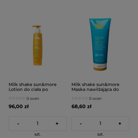
Milk shake sun&more
Milk shake sun&more
Lotion do ciała po
Maska nawilżająca do
opalaniu 250ml
włosów po kąpieli
0 ocen
0 ocen
słonecznej 200ml
96,00 zł
68,60 zł
-
+
-
+
szt.
szt.