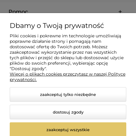
Pomoc
Dbamy o Twoją prywatność
Moje konto
Pliki cookies i pokrewne im technologie umożliwiają
poprawne działanie strony i pomagają nam
Płatności i dostawa
dostosować ofertę do Twoich potrzeb. Możesz
zaakceptować wykorzystanie przez nas wszystkich
tych plików i przejść do sklepu lub dostosować użycie
Informacje
plików do swoich preferencji, wybierając opcję
"Dostosuj zgody".
Więcej o plikach cookies przeczytasz w naszej Polityce
prywatności.
O nas
zaakceptuj tylko niezbędne
dostosuj zgody
zaakceptuj wszystkie