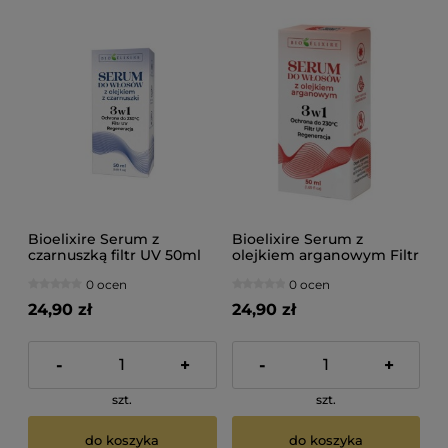
Bioelixire Serum z
Bioelixire Serum z
czarnuszką filtr UV 50ml
olejkiem arganowym Filtr
UV 50ml
0 ocen
0 ocen
24,90 zł
24,90 zł
-
+
-
+
szt.
szt.
do koszyka
do koszyka