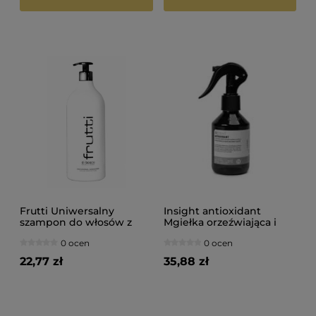
Frutti Uniwersalny
Insight antioxidant
szampon do włosów z
Mgiełka orzeźwiająca i
filtrem uv 1000ml
odżywiająca do włosów i
0 ocen
0 ocen
ciała 150ml
22,77 zł
35,88 zł