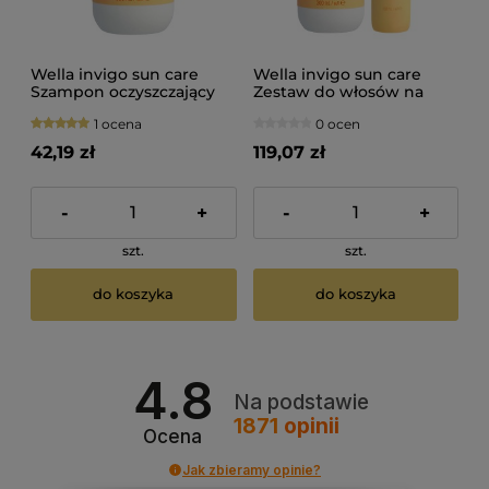
Wella invigo sun care
Wella invigo sun care
Szampon oczyszczający
Zestaw do włosów na
do włosów po słońcu
słońce Szampon 300ml
1 ocena
0 ocen
300ml
Spray 150ml
42,19 zł
119,07 zł
-
+
-
+
szt.
szt.
do koszyka
do koszyka
4.8
Na podstawie
1871
opinii
Ocena
Jak zbieramy opinie?