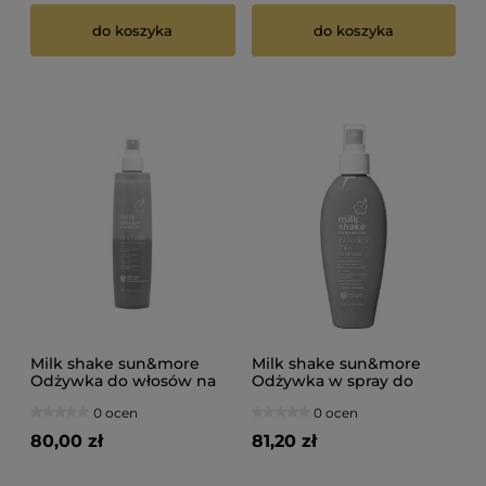
do koszyka
do koszyka
Milk shake sun&more
Milk shake sun&more
Odżywka do włosów na
Odżywka w spray do
słońce bez spłukiwania
włosów po kąpieli
0 ocen
0 ocen
250ml
słonecznej 140ml
80,00 zł
81,20 zł