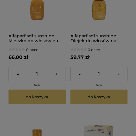
Alfaparf sdl sunshine
Alfaparf sdl sunshine
Mleczko do włosów na
Olejek do włosów na
słońce bez spłukiwania
słońce 125ml
0 ocen
0 ocen
125ml
66,00 zł
59,77 zł
-
+
-
+
szt.
szt.
do koszyka
do koszyka