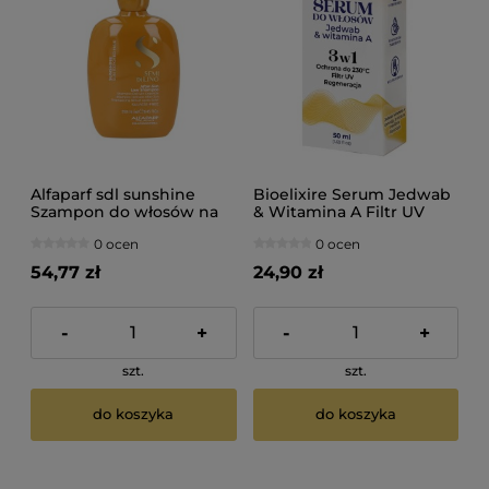
Alfaparf sdl sunshine
Bioelixire Serum Jedwab
Szampon do włosów na
& Witamina A Filtr UV
słońce 250ml
Koenzym Q10 50ml
0 ocen
0 ocen
54,77 zł
24,90 zł
-
+
-
+
szt.
szt.
do koszyka
do koszyka