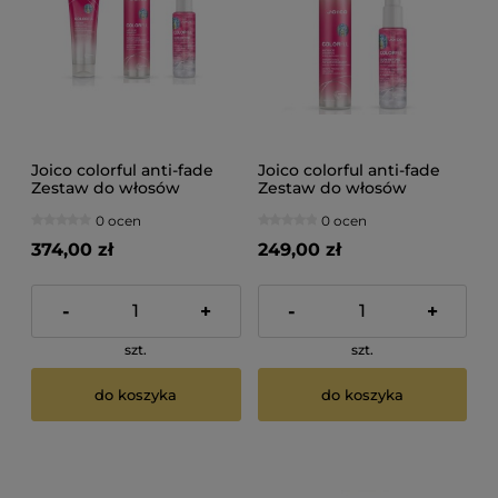
Joico colorful anti-fade
Joico colorful anti-fade
Zestaw do włosów
Zestaw do włosów
farbowanych szampon
farbowanych szampon
0 ocen
0 ocen
300ml odżywka 250ml
300ml serum 63ml
serum 63ml
374,00 zł
249,00 zł
-
+
-
+
szt.
szt.
do koszyka
do koszyka