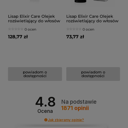
Lisap Elixir Care Olejek
Lisap Elixir Care Olejek
rozświetlający do włosów
rozświetlający do włosów
150ml
50ml
0 ocen
0 ocen
128,77 zł
73,77 zł
powiadom o
powiadom o
dostępności
dostępności
4.8
Na podstawie
1871
opinii
Ocena
Jak zbieramy opinie?