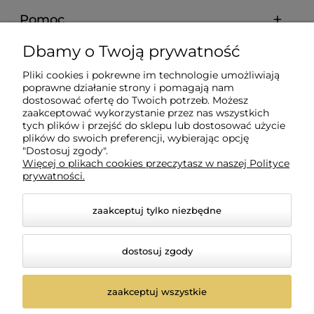
Pomoc
Dbamy o Twoją prywatność
Moje konto
Pliki cookies i pokrewne im technologie umożliwiają
poprawne działanie strony i pomagają nam
Płatności i dostawa
dostosować ofertę do Twoich potrzeb. Możesz
zaakceptować wykorzystanie przez nas wszystkich
tych plików i przejść do sklepu lub dostosować użycie
Informacje
plików do swoich preferencji, wybierając opcję
"Dostosuj zgody".
Więcej o plikach cookies przeczytasz w naszej Polityce
prywatności.
O nas
zaakceptuj tylko niezbędne
dostosuj zgody
zaakceptuj wszystkie