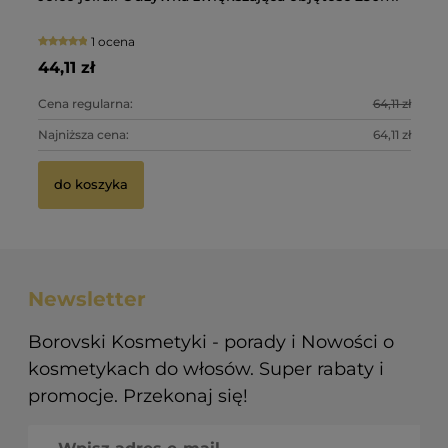
ma
wł
1 ocena
28
34
44,11 zł
47
Cena regularna:
64,11 zł
Ce
Najniższa cena:
64,11 zł
Na
do koszyka
Newsletter
Borovski Kosmetyki - porady i Nowości o
kosmetykach do włosów. Super rabaty i
promocje. Przekonaj się!